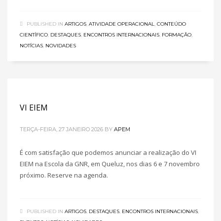
PUBLISHED IN
ARTIGOS
,
ATIVIDADE OPERACIONAL
,
CONTEÚDO
CIENTÍFICO
,
DESTAQUES
,
ENCONTROS INTERNACIONAIS
,
FORMAÇÃO
,
NOTÍCIAS
,
NOVIDADES
VI EIEM
TERÇA-FEIRA, 27 JANEIRO 2026
BY
APEM
É com satisfação que podemos anunciar a realização do VI
EIEM na Escola da GNR, em Queluz, nos dias 6 e 7 novembro
próximo. Reserve na agenda.
PUBLISHED IN
ARTIGOS
,
DESTAQUES
,
ENCONTROS INTERNACIONAIS
,