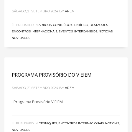
SÁBADO, 21 SETEMBRO 2024
BY
APEM
PUBLISHED IN
ARTIGOS
,
CONTEÚDO CIENTÍFICO
,
DESTAQUES
,
ENCONTROS INTERNACIONAIS
,
EVENTOS
,
INTERCÂMBIOS
,
NOTÍCIAS
,
NOVIDADES
PROGRAMA PROVISÓRIO DO V EIEM
SÁBADO, 21 SETEMBRO 2024
BY
APEM
Programa Provisório V EIEM
PUBLISHED IN
DESTAQUES
,
ENCONTROS INTERNACIONAIS
,
NOTÍCIAS
,
NOVIDADES