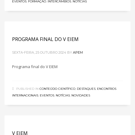
EVENTOS
,
FORMAÇÃO
,
INTERCÂMBIOS
,
NOTÍCIAS
PROGRAMA FINAL DO V EIEM
SEXTA-FEIRA, 25 OUTUBRO 2024
BY
APEM
Programa final do V EIEM
PUBLISHED IN
CONTEÚDO CIENTÍFICO
,
DESTAQUES
,
ENCONTROS
INTERNACIONAIS
,
EVENTOS
,
NOTÍCIAS
,
NOVIDADES
V EIEM