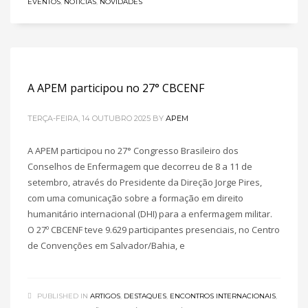
EVENTOS
,
NOTÍCIAS
,
NOVIDADES
A APEM participou no 27° CBCENF
TERÇA-FEIRA, 14 OUTUBRO 2025
BY
APEM
A APEM participou no 27° Congresso Brasileiro dos
Conselhos de Enfermagem que decorreu de 8 a 11 de
setembro, através do Presidente da Direção Jorge Pires,
com uma comunicação sobre a formação em direito
humanitário internacional (DHI) para a enfermagem militar.
O 27º CBCENF teve 9.629 participantes presenciais, no Centro
de Convenções em Salvador/Bahia, e
PUBLISHED IN
ARTIGOS
,
DESTAQUES
,
ENCONTROS INTERNACIONAIS
,