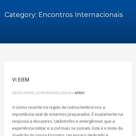
Category: Encontros Internacionais
VI EIEM
SEXTA-FEIRA, 20 FEVEREIRO 2026
BY
APEM
O sismo recente na região de Lisboa lembra-nos a
importância vital de estarmos preparados. É exatamente na
resposta a desastres, catástrofes e emergências que a
experiência militar e a civil mais se somam. Este é o mote da
VI edição do nosso Encontro, um espaço dedicado à