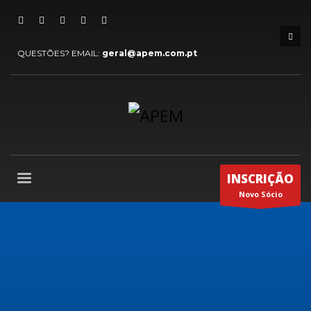
QUESTÕES? EMAIL:
geral@apem.com.pt
INSCRIÇÃO
Novo Sócio