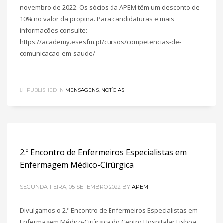
novembro de 2022. Os sócios da APEM têm um desconto de
10% no valor da propina. Para candidaturas e mais
informações consulte:
https://academy.esesfm.pt/cursos/competencias-de-
comunicacao-em-saude/
PUBLISHED IN
MENSAGENS
,
NOTÍCIAS
2.º Encontro de Enfermeiros Especialistas em
Enfermagem Médico-Cirúrgica
SEGUNDA-FEIRA, 05 SETEMBRO 2022
BY
APEM
Divulgamos o 2.º Encontro de Enfermeiros Especialistas em
Enfermagem Médico-Cirúrgica do Centro Hospitalar Lisboa