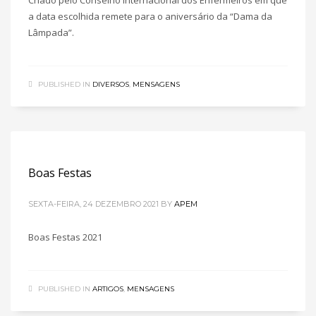
Criado pelo Conselho Internacional dos Enfermeiros em que
a data escolhida remete para o aniversário da “Dama da
Lâmpada”.
PUBLISHED IN
DIVERSOS
,
MENSAGENS
Boas Festas
SEXTA-FEIRA, 24 DEZEMBRO 2021
BY
APEM
Boas Festas 2021
PUBLISHED IN
ARTIGOS
,
MENSAGENS