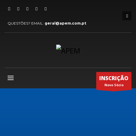
QUESTÕES? EMAIL:
geral@apem.com.pt
INSCRIÇÃO
Novo Sócio