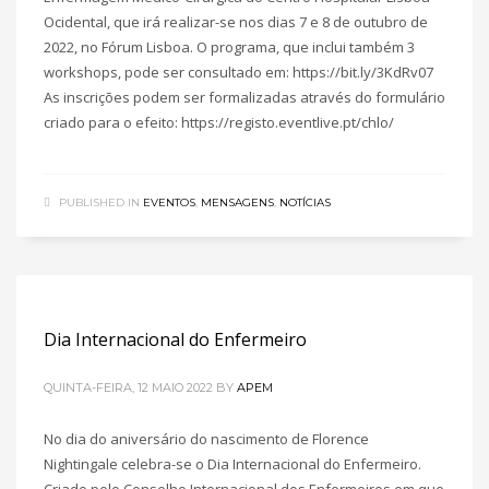
Ocidental, que irá realizar-se nos dias 7 e 8 de outubro de
2022, no Fórum Lisboa. O programa, que inclui também 3
workshops, pode ser consultado em: https://bit.ly/3KdRv07
As inscrições podem ser formalizadas através do formulário
criado para o efeito: https://registo.eventlive.pt/chlo/
PUBLISHED IN
EVENTOS
,
MENSAGENS
,
NOTÍCIAS
Dia Internacional do Enfermeiro
QUINTA-FEIRA, 12 MAIO 2022
BY
APEM
No dia do aniversário do nascimento de Florence
Nightingale celebra-se o Dia Internacional do Enfermeiro.