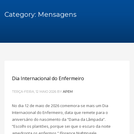
Category: Mensagens
Dia Internacional do Enfermeiro
TERÇA-FEIRA, 12 MAIO 2026
BY
APEM
No dia 12 de maio de 2026 comemora-se mais um Dia
Internacional do Enfermeiro, data que remete para o
aniversário do nascimento da “Dama da Lâmpada”.
“Escolhi os plantões, porque sei que o escuro da noite
amedronta os enfermos.” Florence Nightingale