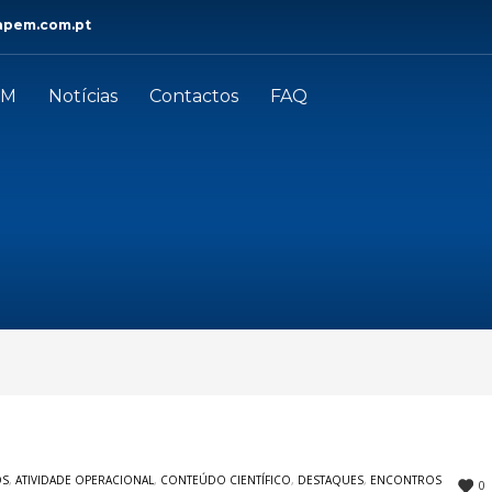
apem.com.pt
EM
Notícias
Contactos
FAQ
OS
,
ATIVIDADE OPERACIONAL
,
CONTEÚDO CIENTÍFICO
,
DESTAQUES
,
ENCONTROS
0