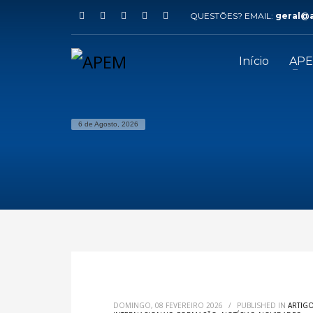
QUESTÕES? EMAIL:
geral@
Início
AP
6 de Agosto, 2026
DOMINGO, 08 FEVEREIRO 2026
/
PUBLISHED IN
ARTIG