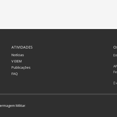
ATIVIDADES
O
Notícias
Em
V EIEM
A
Publicações
Fe
FAQ
ermagem Militar
.