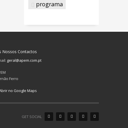
programa
s Nossos Contactos
ail:
geral@apem.com.pt
PEM
rnão Ferro
Abrir no Google Maps
GET SOCIAL