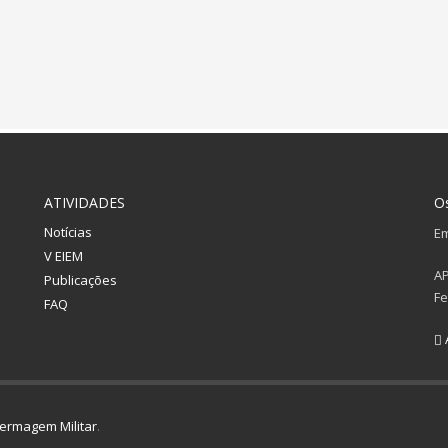
ATIVIDADES
O
Notícias
Em
V EIEM
A
Publicações
Fe
FAQ
ermagem Militar
.