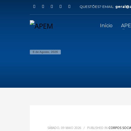
QUESTÕES? EMAIL:
geral@
Início
AP
6 de Agosto, 2026
SÁBADO, 09 MAIO 2026
/
PUBLISHED IN
CORPOS SOCI