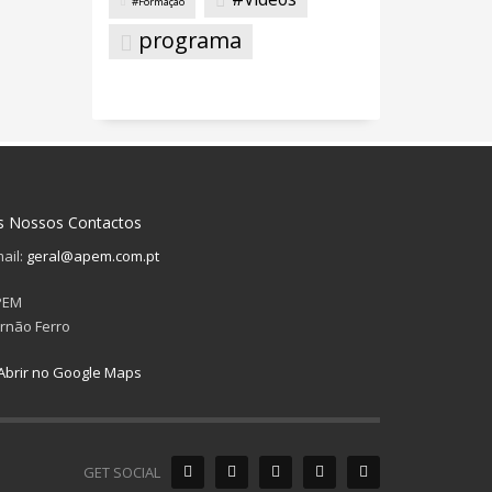
#Formação
programa
s Nossos Contactos
ail:
geral@apem.com.pt
PEM
rnão Ferro
Abrir no Google Maps
GET SOCIAL