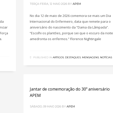
TERÇA-FEIRA, 12 MAIO 2026
BY
APEM
No dia 12 de maio de 2026 comemora-se mais um Dia
 da
Internacional do Enfermeiro, data que remete para o
nciar
aniversário do nascimento da “Dama da Lâmpada”.
 Força
“Escolhi os plantões, porque sei que o escuro da noite
a.
amedronta os enfermos.” Florence Nightingale
PUBLISHED IN
ARTIGOS
,
DESTAQUES
,
MENSAGENS
,
NOTÍCIAS
Jantar de comemoração do 30º aniversário
APEM
SÁBADO, 09 MAIO 2026
BY
APEM