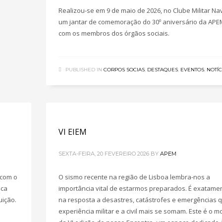
Realizou-se em 9 de maio de 2026, no Clube Militar Nav
um jantar de comemoração do 30º aniversário da APE
com os membros dos órgãos sociais.
PUBLISHED IN
CORPOS SOCIAS
,
DESTAQUES
,
EVENTOS
,
NOTÍC
VI EIEM
SEXTA-FEIRA, 20 FEVEREIRO 2026
BY
APEM
 com o
O sismo recente na região de Lisboa lembra-nos a
ica
importância vital de estarmos preparados. É exatame
uição.
na resposta a desastres, catástrofes e emergências 
experiência militar e a civil mais se somam. Este é o m