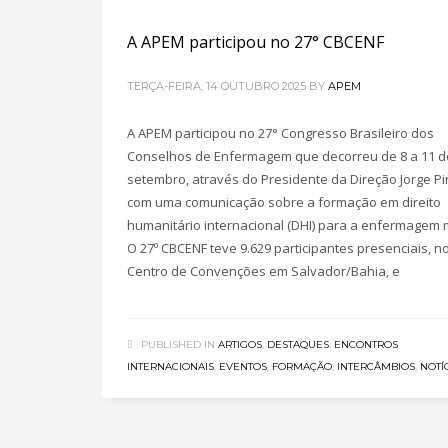
A APEM participou no 27° CBCENF
TERÇA-FEIRA, 14 OUTUBRO 2025
BY
APEM
A APEM participou no 27° Congresso Brasileiro dos
Conselhos de Enfermagem que decorreu de 8 a 11 d
setembro, através do Presidente da Direção Jorge Pi
com uma comunicação sobre a formação em direito
humanitário internacional (DHI) para a enfermagem mi
O 27º CBCENF teve 9.629 participantes presenciais, n
Centro de Convenções em Salvador/Bahia, e
PUBLISHED IN
ARTIGOS
,
DESTAQUES
,
ENCONTROS
INTERNACIONAIS
,
EVENTOS
,
FORMAÇÃO
,
INTERCÂMBIOS
,
NOTÍ