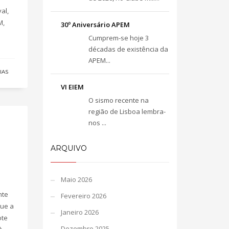
al,
M,
30º Aniversário APEM
Cumprem-se hoje 3
décadas de existência da
APEM...
IAS
VI EIEM
O sismo recente na
região de Lisboa lembra-
nos ...
ARQUIVO
Maio 2026
nte
Fevereiro 2026
que a
Janeiro 2026
ote
Dezembro 2025