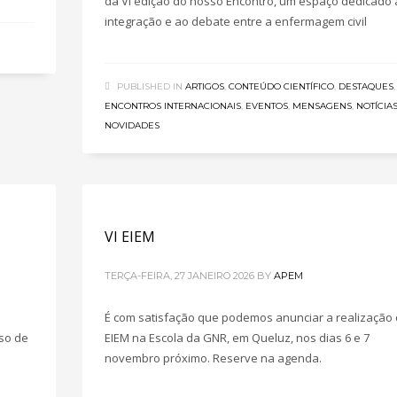
da VI edição do nosso Encontro, um espaço dedicado 
integração e ao debate entre a enfermagem civil
PUBLISHED IN
ARTIGOS
,
CONTEÚDO CIENTÍFICO
,
DESTAQUES
,
ENCONTROS INTERNACIONAIS
,
EVENTOS
,
MENSAGENS
,
NOTÍCIA
NOVIDADES
VI EIEM
TERÇA-FEIRA, 27 JANEIRO 2026
BY
APEM
É com satisfação que podemos anunciar a realização 
so de
EIEM na Escola da GNR, em Queluz, nos dias 6 e 7
novembro próximo. Reserve na agenda.