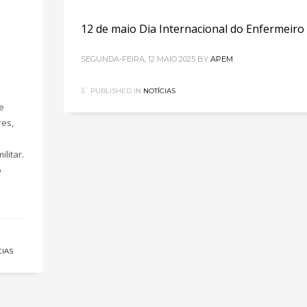
12 de maio Dia Internacional do Enfermeiro
SEGUNDA-FEIRA, 12 MAIO 2025
BY
APEM
PUBLISHED IN
NOTÍCIAS
e
res,
litar.
o
CIAS