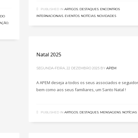
PUBLISHED IN
ARTIGOS
,
DESTAQUES
,
ENCONTROS
INTERNACIONAIS
,
EVENTOS
,
NOTÍCIAS
,
NOVIDADES
ÚDO
AÇÃO
,
Natal 2025
SEGUNDA-FEIRA, 22 DEZEMBRO 2025
BY
APEM
A APEM deseja a todos os seus associados e seguidor
bem como aos seus familiares, um Santo Natal !
PUBLISHED IN
ARTIGOS
,
DESTAQUES
,
MENSAGENS
,
NOTÍCIAS