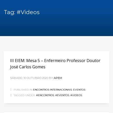
Tag: #Videos
III EIEM: Mesa 5 – Enfermeiro Professor Doutor
José Carlos Gomes
SÁBADO, 10 OUTUBRO 2020
BY
APEM
PUBLISHED IN
ENCONTROS INTERNACIONAIS
,
EVENTOS
TAGGED UNDER:
#ENCONTROS
,
#EVENTOS
,
#VIDEOS