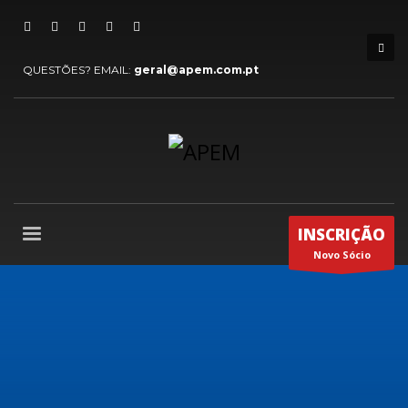
QUESTÕES? EMAIL:
geral@apem.com.pt
INSCRIÇÃO
Novo Sócio