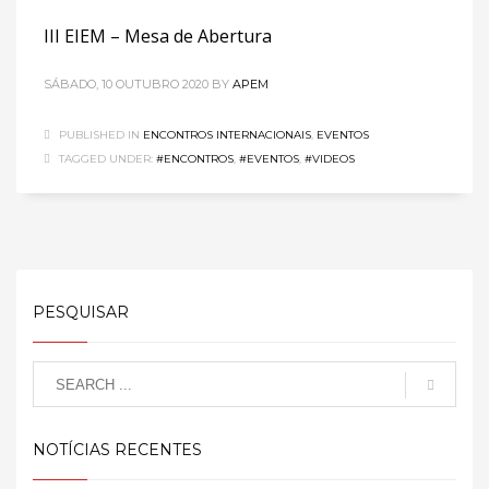
III EIEM – Mesa de Abertura
SÁBADO, 10 OUTUBRO 2020
BY
APEM
PUBLISHED IN
ENCONTROS INTERNACIONAIS
,
EVENTOS
TAGGED UNDER:
#ENCONTROS
,
#EVENTOS
,
#VIDEOS
PESQUISAR
NOTÍCIAS RECENTES