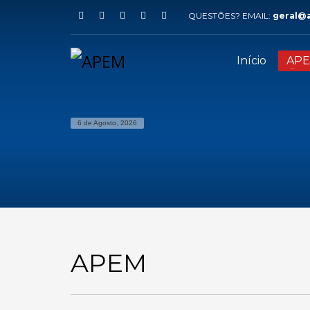
QUESTÕES? EMAIL:
geral@
Início
AP
6 de Agosto, 2026
APEM