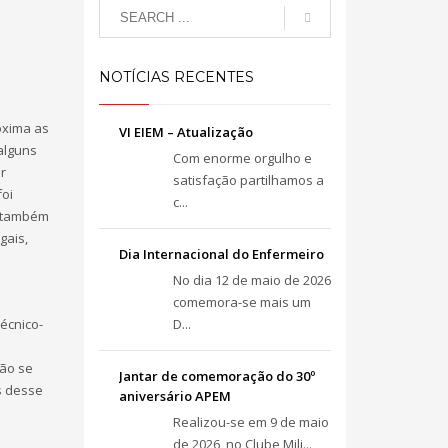
NOTÍCIAS RECENTES
óxima as
VI EIEM – Atualização
 alguns
Com enorme orgulho e
r
satisfação partilhamos a
foi
c...
, também
gais,
Dia Internacional do Enfermeiro
No dia 12 de maio de 2026
comemora-se mais um
écnico-
D...
não se
Jantar de comemoração do 30º
s desse
aniversário APEM
Realizou-se em 9 de maio
de 2026, no Clube Mili...