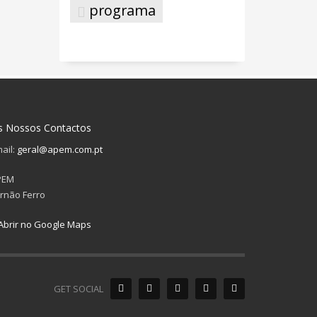
programa
s Nossos Contactos
ail:
geral@apem.com.pt
PEM
rnão Ferro
Abrir no Google Maps
GET SOCIAL