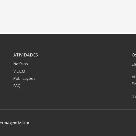
ATIVIDADES
O
Notícias
Em
V EIEM
A
Publicações
Fe
FAQ
ermagem Militar
.