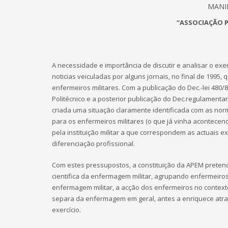
MANI
“ASSOCIAÇÃO 
A necessidade e importância de discutir e analisar o e
noticias veiculadas por alguns jornais, no final de 1995
enfermeiros militares. Com a publicação do Dec.-lei 48
Politécnico e a posterior publicação do Dec.regulamentar 
criada uma situação claramente identificada com as no
para os enfermeiros militares (o que já vinha acontecen
pela instituição militar a que correspondem as actuais e
diferenciação profissional.
Com estes pressupostos, a constituição da APEM pretend
cientifica da enfermagem militar, agrupando enfermeir
enfermagem militar, a acção dos enfermeiros no contexto
separa da enfermagem em geral, antes a enriquece atrav
exercício.