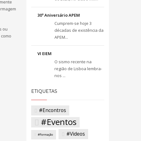
temente
nfermagem
30º Aniversário APEM
Cumprem-se hoje 3
s ou
décadas de existência da
m como
APEM...
VI EIEM
O sismo recente na
região de Lisboa lembra-
nos ...
ETIQUETAS
#Encontros
#Eventos
#Videos
#Formação