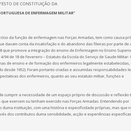
FESTO DE CONSTITUIÇÃO DA
PORTUGUESA DE ENFERMAGEM MILITAR”
xercício da função de enfermagem nas Forças Armadas, tem como causa pr
, que davam conta da insatisfação e do abandono das fileiras por parte de
0/88 que promove a integração do ensino de Enfermagem no Ensino Superio
4/94 de 18 de Fevereiro – Estatuto da Escola do Serviço de Saude Militar- 
rmas de ensino e de formação dos enfermeiros legalmente estabelecidas
do desde 1952). Foram portanto criadas e assumidas responsabilidades le
xpectativas dos enfermeiros, quanto ao seu estatuto militar, funções e
e cumprir a necessidade de um espaço próprio de discussão e reflexão t
os que exercem ou tenham exercido nas Forças Armadas. Entendendo por
 duma instituição, com uma história e especificidade próprias, mas que 
és dos contributos duma sensibilidade, acção e experiências especifica