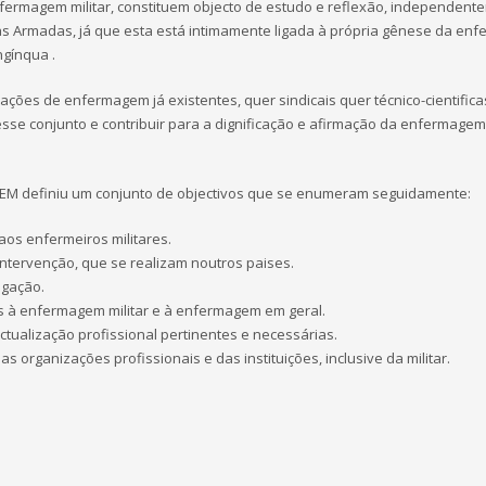
enfermagem militar, constituem objecto de estudo e reflexão, independen
rças Armadas, já que esta está intimamente ligada à própria gênese da e
ngínqua .
ções de enfermagem já existentes, quer sindicais quer técnico-cientifica
esse conjunto e contribuir para a dignificação e afirmação da enfermage
APEM definiu um conjunto de objectivos que se enumeram seguidamente:
aos enfermeiros militares.
intervenção, que se realizam noutros paises.
igação.
s à enfermagem militar e à enfermagem em geral.
tualização profissional pertinentes e necessárias.
as organizações profissionais e das instituições, inclusive da militar.