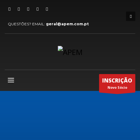
QUESTÕES? EMAIL:
geral@apem.com.pt
INSCRIÇÃO
Novo Sócio