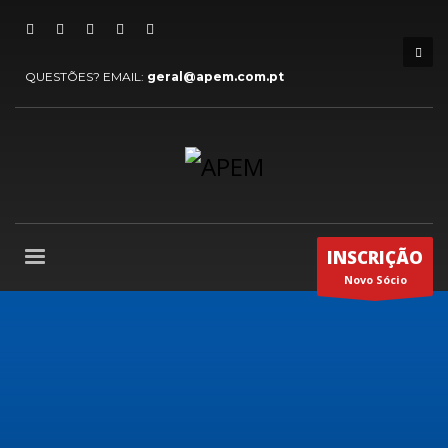
QUESTÕES? EMAIL:
geral@apem.com.pt
INSCRIÇÃO
Novo Sócio