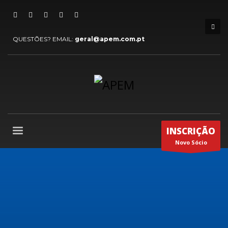
QUESTÕES? EMAIL:
geral@apem.com.pt
INSCRIÇÃO
Novo Sócio