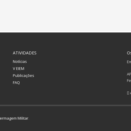
ATIVIDADES
O
Notícias
Em
V EIEM
A
Publicações
Fe
FAQ
ermagem Militar
.