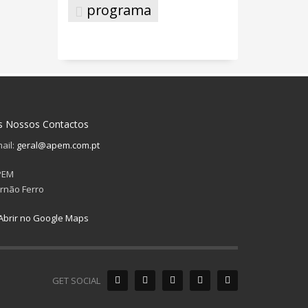
programa
s Nossos Contactos
ail:
geral@apem.com.pt
PEM
rnão Ferro
Abrir no Google Maps
GET SOCIAL