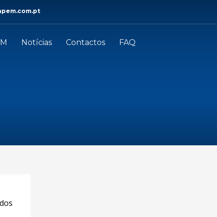
apem.com.pt
EM
Notícias
Contactos
FAQ
 dos