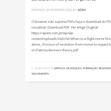
DOMINGO, 20 FEVEREIRO 2022
BY
APEM
O browser não suporta PDFs.Faça o download do PD
visualizar: Download PDF. Ver Artigo Original
https://apem.com.pt/wp/wp-
content/uploads/2022/02/When-is-a-flight-nurse-fit-to
alone_-Process-of-evolution-from-novice-to-expert-
on-Patricia-Benners-theory.pdf
PUBLISHED IN
ARTIGOS
,
DESTAQUES
,
FORMAÇÃO
,
NOVIDAD
SALVAMENTO