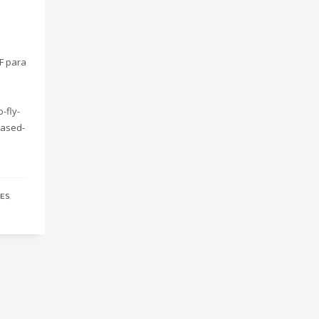
F para
-fly-
based-
ES
,