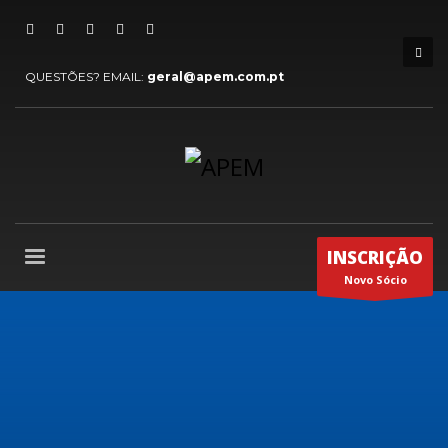
QUESTÕES? EMAIL:
geral@apem.com.pt
INSCRIÇÃO
Novo Sócio