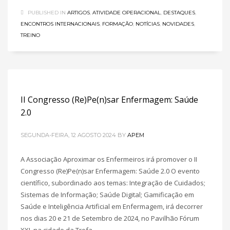
PUBLISHED IN
ARTIGOS
,
ATIVIDADE OPERACIONAL
,
DESTAQUES
,
ENCONTROS INTERNACIONAIS
,
FORMAÇÃO
,
NOTÍCIAS
,
NOVIDADES
,
TREINO
II Congresso (Re)Pe(n)sar Enfermagem: Saúde
2.0
SEGUNDA-FEIRA, 12 AGOSTO 2024
BY
APEM
A Associação Aproximar os Enfermeiros irá promover o II
Congresso (Re)Pe(n)sar Enfermagem: Saúde 2.0 O evento
científico, subordinado aos temas: Integração de Cuidados;
Sistemas de Informação; Saúde Digital; Gamificação em
Saúde e Inteligência Artificial em Enfermagem, irá decorrer
nos dias 20 e 21 de Setembro de 2024, no Pavilhão Fórum