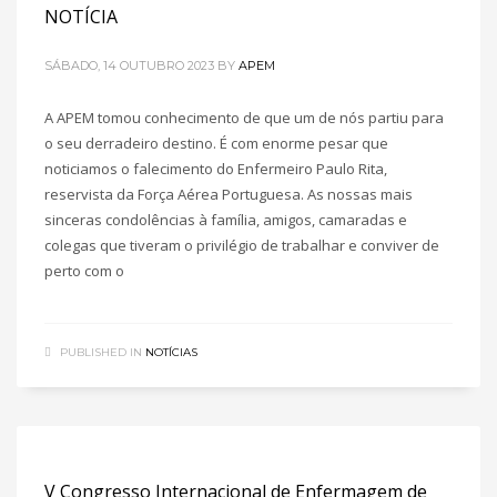
NOTÍCIA
SÁBADO, 14 OUTUBRO 2023
BY
APEM
A APEM tomou conhecimento de que um de nós partiu para
o seu derradeiro destino. É com enorme pesar que
noticiamos o falecimento do Enfermeiro Paulo Rita,
reservista da Força Aérea Portuguesa. As nossas mais
sinceras condolências à família, amigos, camaradas e
colegas que tiveram o privilégio de trabalhar e conviver de
perto com o
PUBLISHED IN
NOTÍCIAS
V Congresso Internacional de Enfermagem de