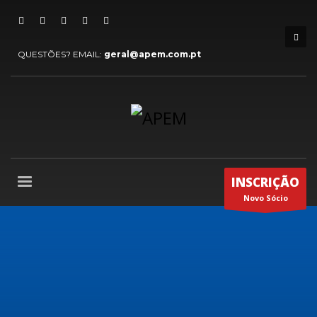
QUESTÕES? EMAIL:
geral@apem.com.pt
INSCRIÇÃO
Novo Sócio