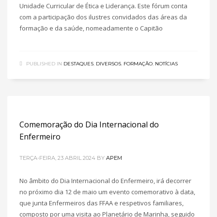
Unidade Curricular de Ética e Liderança. Este fórum conta
com a participação dos ilustres convidados das áreas da
formação e da saúde, nomeadamente o Capitão
PUBLISHED IN
DESTAQUES
,
DIVERSOS
,
FORMAÇÃO
,
NOTÍCIAS
Comemoração do Dia Internacional do
Enfermeiro
TERÇA-FEIRA, 23 ABRIL 2024
BY
APEM
No âmbito do Dia Internacional do Enfermeiro, irá decorrer
no próximo dia 12 de maio um evento comemorativo à data,
que junta Enfermeiros das FFAA e respetivos familiares,
composto por uma visita ao Planetário de Marinha, seguido